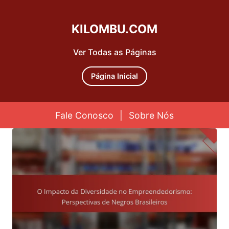
KILOMBU.COM
Ver Todas as Páginas
Página Inicial
Fale Conosco
|
Sobre Nós
Skip to content