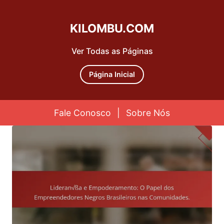
KILOMBU.COM
Ver Todas as Páginas
Página Inicial
Fale Conosco
|
Sobre Nós
Skip to content