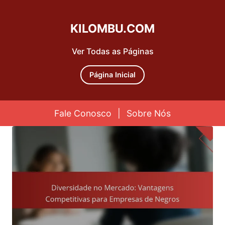
KILOMBU.COM
Ver Todas as Páginas
Página Inicial
Fale Conosco
|
Sobre Nós
Skip to content