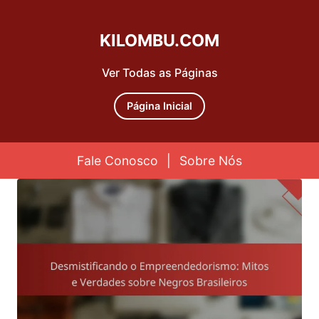
KILOMBU.COM
Ver Todas as Páginas
Página Inicial
Fale Conosco
|
Sobre Nós
Skip to content