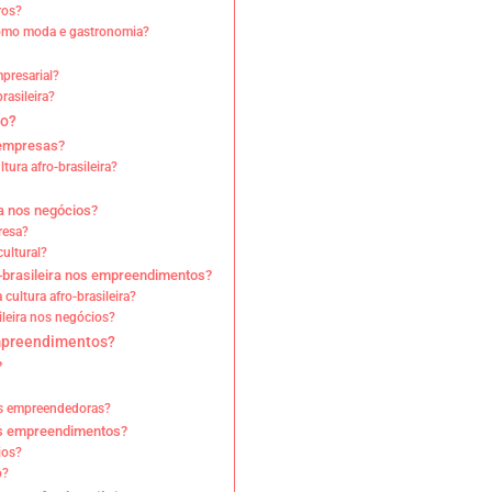
ros?
 como moda e gastronomia?
mpresarial?
rasileira?
vo?
s empresas?
tura afro-brasileira?
ra nos negócios?
resa?
ultural?
o-brasileira nos empreendimentos?
cultura afro-brasileira?
ileira nos negócios?
empreendimentos?
?
ias empreendedoras?
 nos empreendimentos?
ios?
o?