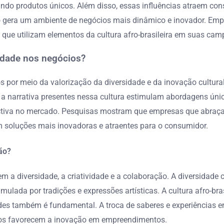
 criando produtos únicos. Além disso, essas influências atraem 
sso gera um ambiente de negócios mais dinâmico e inovador. Em
ue utilizam elementos da cultura afro-brasileira em suas cam
ividade nos negócios?
cios por meio da valorização da diversidade e da inovação cultur
 e a narrativa presentes nessa cultura estimulam abordagens úni
tiva no mercado. Pesquisas mostram que empresas que abraçam
 em soluções mais inovadoras e atraentes para o consumidor.
ão?
a diversidade, a criatividade e a colaboração. A diversidade cu
ulada por tradições e expressões artísticas. A cultura afro-bras
s também é fundamental. A troca de saberes e experiências ent
icos favorecem a inovação em empreendimentos.