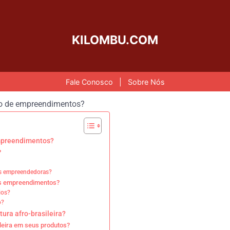
KILOMBU.COM
Fale Conosco
|
Sobre Nós
empreendimentos?
?
ias empreendedoras?
 nos empreendimentos?
ios?
o?
tura afro-brasileira?
leira em seus produtos?