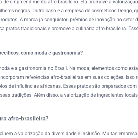
e empreendimento afro-brasileiro. Ela promove a valorização da
res negras. Outro caso é a empresa de cosméticos Dengo, que 
 produtos. A marca já conquistou prêmios de inovação no setor 
aca pratos tradicionais e promove a culinária afro-brasileira. 
specíficos, como moda e gastronomia?
moda e a gastronomia no Brasil. Na moda, elementos como estamp
corporam referências afro-brasileiras em suas coleções. Isso re
 de influências africanas. Esses pratos são preparados com in
as tradições. Além disso, a valorização de ingredientes locais
ra afro-brasileira?
 incluem a valorização da diversidade e inclusão. Muitas empre