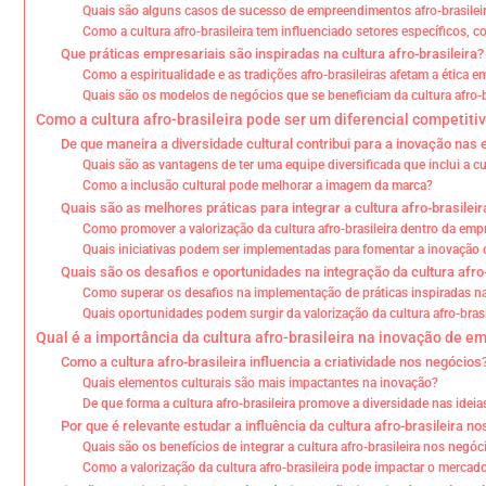
Quais são alguns casos de sucesso de empreendimentos afro-brasilei
Como a cultura afro-brasileira tem influenciado setores específicos,
Que práticas empresariais são inspiradas na cultura afro-brasileira?
Como a espiritualidade e as tradições afro-brasileiras afetam a ética e
Quais são os modelos de negócios que se beneficiam da cultura afro-b
Como a cultura afro-brasileira pode ser um diferencial competiti
De que maneira a diversidade cultural contribui para a inovação na
Quais são as vantagens de ter uma equipe diversificada que inclui a cul
Como a inclusão cultural pode melhorar a imagem da marca?
Quais são as melhores práticas para integrar a cultura afro-brasilei
Como promover a valorização da cultura afro-brasileira dentro da emp
Quais iniciativas podem ser implementadas para fomentar a inovação c
Quais são os desafios e oportunidades na integração da cultura afr
Como superar os desafios na implementação de práticas inspiradas na 
Quais oportunidades podem surgir da valorização da cultura afro-bras
Qual é a importância da cultura afro-brasileira na inovação de 
Como a cultura afro-brasileira influencia a criatividade nos negócios
Quais elementos culturais são mais impactantes na inovação?
De que forma a cultura afro-brasileira promove a diversidade nas ide
Por que é relevante estudar a influência da cultura afro-brasileira
Quais são os benefícios de integrar a cultura afro-brasileira nos negóc
Como a valorização da cultura afro-brasileira pode impactar o mercad