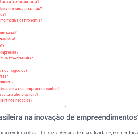
tura afro-brasileira?
leira em seus produtos?
ros?
 como moda e gastronomia?
mpresarial?
rasileira?
vo?
s empresas?
tura afro-brasileira?
ra nos negócios?
resa?
ultural?
o-brasileira nos empreendimentos?
cultura afro-brasileira?
ileira nos negócios?
rasileira na inovação de empreendimentos
mpreendimentos. Ela traz diversidade e criatividade, elementos 